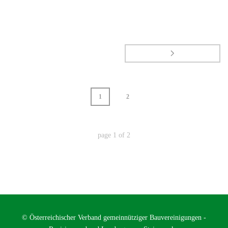
1
2
page
1
of
2
© Österreichischer Verband gemeinnütziger Bauvereinigungen -