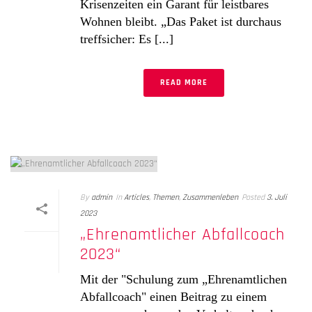
Krisenzeiten ein Garant für leistbares
Wohnen bleibt. „Das Paket ist durchaus
treffsicher: Es [...]
READ MORE
By
admin
In
Articles
,
Themen
,
Zusammenleben
Posted
3. Juli
2023
„Ehrenamtlicher Abfallcoach
2023“
Mit der "Schulung zum „Ehrenamtlichen
Abfallcoach" einen Beitrag zu einem