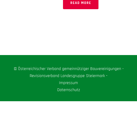
READ MORE
© Österreichischer Verband gemeinnütziger Bauvereinigungen -
Revisionsverband Landesgruppe Steiermark ⋅
Impressum
Daternschutz