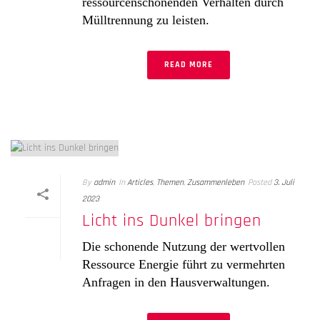
ressourcenschonenden Verhalten durch
Mülltrennung zu leisten.
READ MORE
By
admin
In
Articles
,
Themen
,
Zusammenleben
Posted
3. Juli
2023
Licht ins Dunkel bringen
Die schonende Nutzung der wertvollen
Ressource Energie führt zu vermehrten
Anfragen in den Hausverwaltungen.