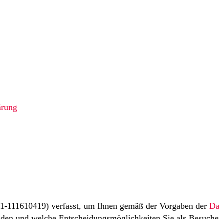
ärung
21-111610419) verfasst, um Ihnen gemäß der Vorgaben der
Da
den und welche Entscheidungsmöglichkeiten Sie als Besucher