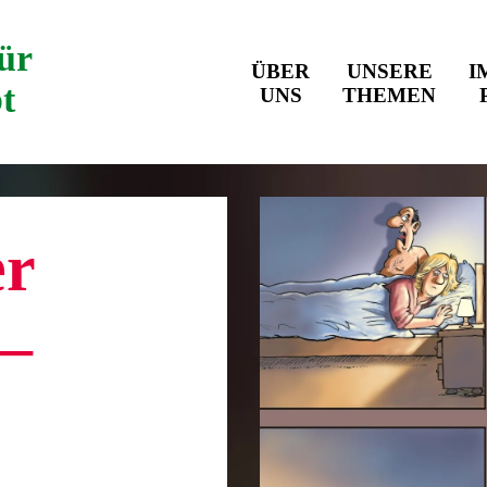
ür
ÜBER
UNSERE
I
bt
UNS
THEMEN
er
 –