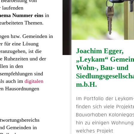
e Bearbeitung von
r laufenden
thema Nummer eins
in
bearbeiteten Themen.
tungen bzw. Gemeinden in
er für eine Lösung
Joachim Egger,
eranzugehen, ist die
„Leykam“ Gemein
ie Ruhezeiten und der
len in den
Wohn-, Bau- und
sempfehlungen sind
Siedlungsgesellsch
ls auch im
digitalen
m.b.H.
 den Hausordnungen
Im Portfolio der Leykam
finden sich viele Projek
Bauvorhaben Koloniegas
ntwortungsbereichs
hin zu einigen Wohnung
 und Gemeinden in
welches Projekt