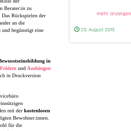
 Rolle der
m Berater:in zu
mehr anzeige
. Das Rückspielen der
ander an die
23. August 2019
 und begünstigt eine
Bewusstseinsbildung in
Foldern
und
Aushängen
ch in Druckversion
rvicebüro
innützigen
den mit der
kostenlosen
ligten Bewohner:innen.
ohl für die