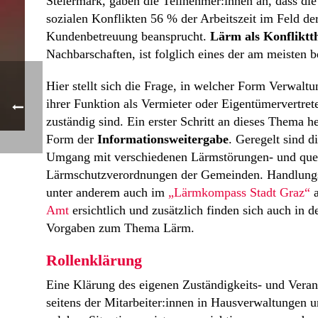
Steiermark, gaben die Teilnehmer:innen an, dass di
sozialen Konflikten 56 % der Arbeitszeit im Feld de
Kundenbetreuung beansprucht.
Lärm als Konflikt
Nachbarschaften, ist folglich eines der am meisten 
Hier stellt sich die Frage, in welcher Form Verwal
ihrer Funktion als Vermieter oder Eigentümervertret
zuständig sind. Ein erster Schritt an dieses Thema h
Form der
Informationsweitergabe
. Geregelt sind d
Umgang mit verschiedenen Lärmstörungen- und quel
Lärmschutzverordnungen der Gemeinden. Handlung
unter anderem auch im
„Lärmkompass Stadt Graz“
a
Amt
ersichtlich und zusätzlich finden sich auch in
Vorgaben zum Thema Lärm.
Rollenklärung
Eine Klärung des eigenen Zuständigkeits- und Vera
seitens der Mitarbeiter:innen in Hausverwaltungen