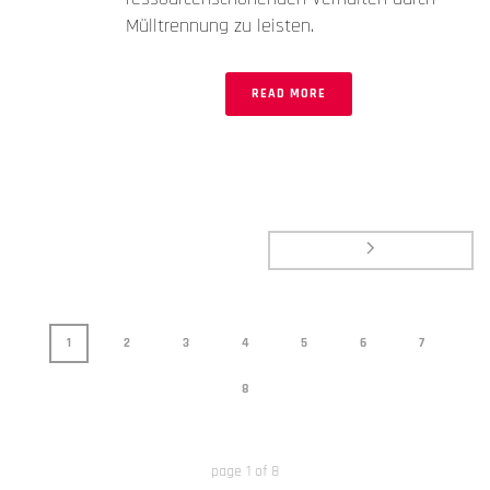
Mülltrennung zu leisten.
READ MORE
1
2
3
4
5
6
7
8
page
1
of
8