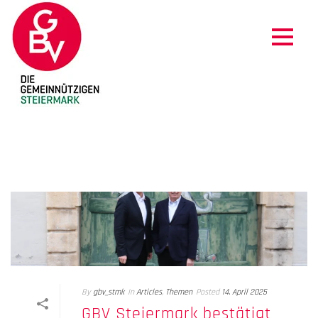
HOMEPAGE 01
By
gbv_stmk
In
Articles
,
Themen
Posted
14. April 2025
GBV Steiermark bestätigt