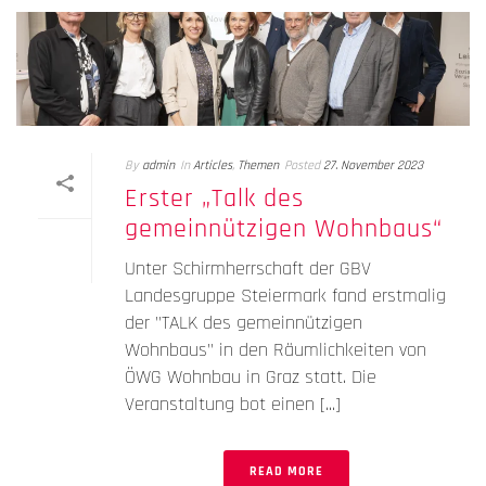
By
admin
In
Articles
,
Themen
Posted
27. November 2023
Erster „Talk des
gemeinnützigen Wohnbaus“
Unter Schirmherrschaft der GBV
Landesgruppe Steiermark fand erstmalig
der "TALK des gemeinnützigen
Wohnbaus" in den Räumlichkeiten von
ÖWG Wohnbau in Graz statt. Die
Veranstaltung bot einen [...]
READ MORE