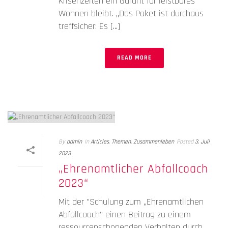
Krisenzeiten ein Garant für leistbares
Wohnen bleibt. „Das Paket ist durchaus
treffsicher: Es [...]
READ MORE
By
admin
In
Articles
,
Themen
,
Zusammenleben
Posted
3. Juli
2023
„Ehrenamtlicher Abfallcoach
2023“
Mit der "Schulung zum „Ehrenamtlichen
Abfallcoach" einen Beitrag zu einem
ressourcenschonenden Verhalten durch