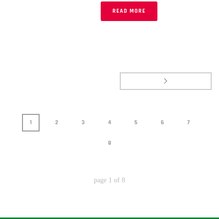
READ MORE
1
2
3
4
5
6
7
8
page
1
of
8