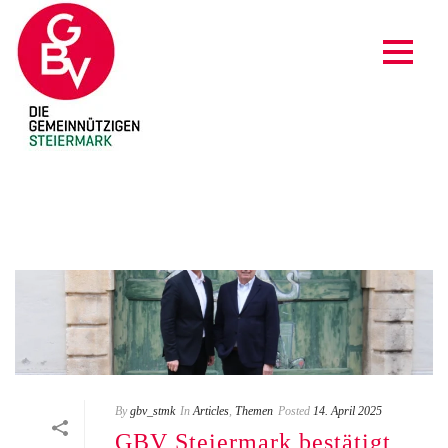
CLIENT-06
By
gbv_stmk
In
Articles
,
Themen
Posted
14. April 2025
GBV Steiermark bestätigt