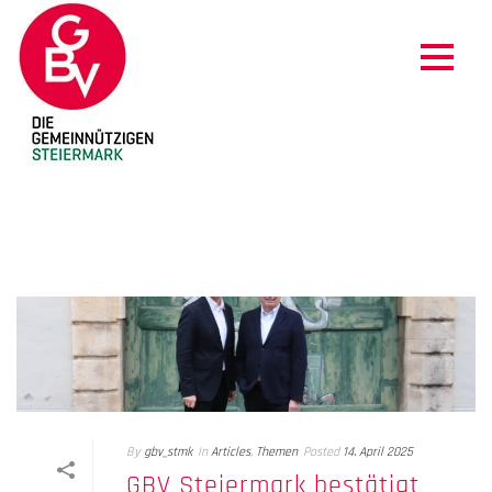
CLIENT-04
By
gbv_stmk
In
Articles
,
Themen
Posted
14. April 2025
GBV Steiermark bestätigt