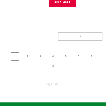
READ MORE
1
2
3
4
5
6
7
8
page
1
of
8