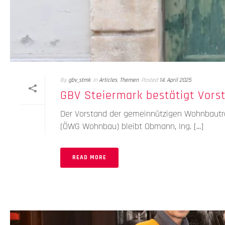
By
gbv_stmk
In
Articles
,
Themen
Posted
14. April 2025
GBV Steiermark bestätigt Vor
Der Vorstand der gemeinnützigen Wohnbauträg
(ÖWG Wohnbau) bleibt Obmann, Ing. [...]
READ MORE