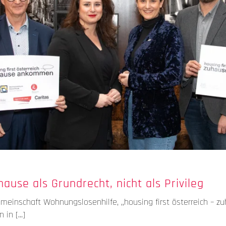
hause als Grundrecht, nicht als Privileg
meinschaft Wohnungslosenhilfe, „housing first österreich – 
n [...]