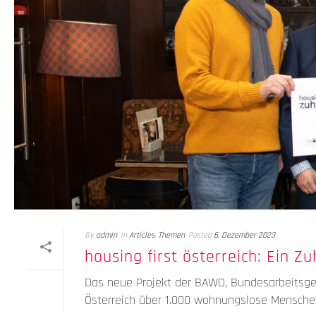
By
admin
In
Articles
,
Themen
Posted
6. Dezember 2023
housing first österreich: Ein Zu
Das neue Projekt der BAWO, Bundesarbeitsge
Österreich über 1.000 wohnungslose Menschen i