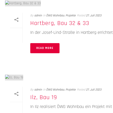
By
admin
In
ÖWG Wohnbau
,
Projekte
Posted
27. Juli 2023
Hartberg, Bau 32 & 33
In der Josef-Lind-Straße in Hartberg erric
READ MORE
By
admin
In
ÖWG Wohnbau
,
Projekte
Posted
27. Juli 2023
Ilz, Bau 19
In Ilz realisiert ÖWG Wohnbau ein Projekt mi