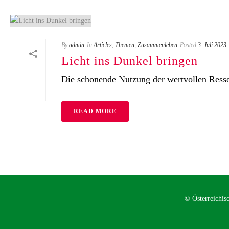
By
admin
In
Articles
,
Themen
,
Zusammenleben
Posted
3. Juli 2023
Licht ins Dunkel bringen
Die schonende Nutzung der wertvollen Resso
READ MORE
© Österreichis