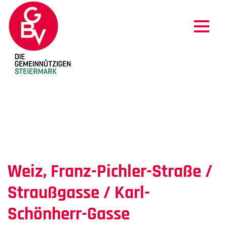
WEIZ, FRANZ-PICHLER-STRASSE / S
TRAUSSGASSE / KARL-SCHÖNHERR-GA
SSE
Weiz, Franz-Pichler-Straße /
Straußgasse / Karl-
Schönherr-Gasse