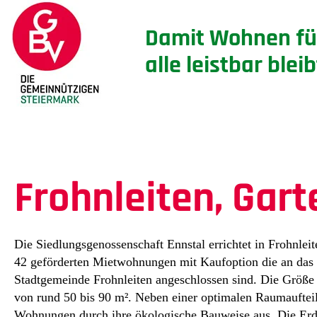
Damit Wohnen fü
alle leistbar bleib
FROHNLEITEN, GARTENGASSE
Frohnleiten, Gar
Die Siedlungsgenossenschaft Ennstal errichtet in Frohnlei
42 geförderten Mietwohnungen mit Kaufoption die an das
Stadtgemeinde Frohnleiten angeschlossen sind. Die Größe 
von rund 50 bis 90 m². Neben einer optimalen Raumaufteil
Wohnungen durch ihre ökologische Bauweise aus. Die E