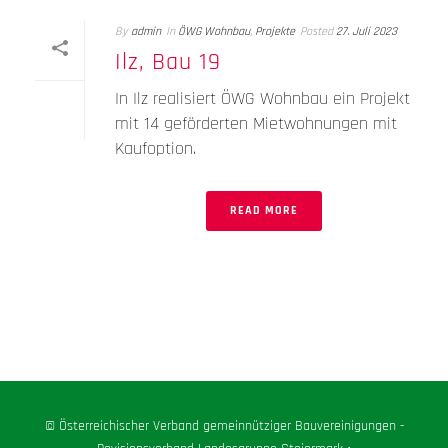
By
admin
In
ÖWG Wohnbau
,
Projekte
Posted
27. Juli 2023
Ilz, Bau 19
In Ilz realisiert ÖWG Wohnbau ein Projekt
mit 14 geförderten Mietwohnungen mit
Kaufoption.
READ MORE
© Österreichischer Verband gemeinnütziger Bauvereinigungen -