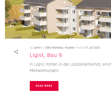
By
admin
In
ÖWG Wohnbau
,
Projekte
Posted
27. Juli 2023
Ligist, Bau 9
In Ligist, mitten in der Lipizzanerheimat, er
Mietwohnungen.
READ MORE