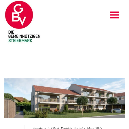
GGW
By
admin
In
GGW
,
Projekte
Posted
2. März 2022