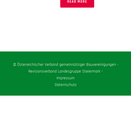
READ MORE
© Österreichischer Verband gemeinnütziger Bauvereinigungen -
Revisionsverband Landesgruppe Steiermark ⋅
Impressum
Daternschutz