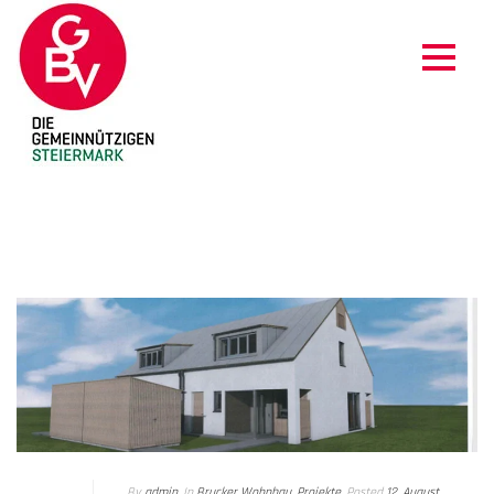
BRUCKER WOHNBAU
By
admin
In
Brucker Wohnbau
,
Projekte
Posted
12. August