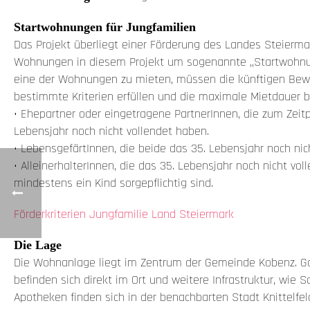
Startwohnungen für Jungfamilien
Das Projekt überliegt einer Förderung des Landes Steiermar
Wohnungen in diesem Projekt um sogenannte „Startwohnu
eine der Wohnungen zu mieten, müssen die künftigen Be
bestimmte Kriterien erfüllen und die maximale Mietdauer b
• Ehepartner oder eingetragene PartnerInnen, die zum Zeit
Lebensjahr noch nicht vollendet haben.
• LebensgefärtInnen, die beide das 35. Lebensjahr noch nic
• AlleinerhalterInnen, die das 35. Lebensjahr noch nicht vo
mindestens ein Kind sorgepflichtig sind.
Förderkriterien Jungfamilie Land Steiermark
Die Lage
Die Wohnanlage liegt im Zentrum der Gemeinde Kobenz. G
befinden sich direkt im Ort und weitere Infrastruktur, wie Sc
Apotheken finden sich in der benachbarten Stadt Knittelfel