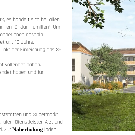
k, es handelt sich bei allen
ngen für Jungfamilien“. Um
wohnerInnen deshalb
eträgt 10 Jahre.
punkt der Einreichung das 35.
ht vollendet haben.
llendet haben und für
aststätten und Supermarkt
hulen, Dienstleister, Arzt und
d. Zur
laden
Naherholung