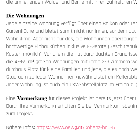
die umliegenden Wälder und Berge mit ihren zahlreichen 
Die Wohnungen
Jede einzelne Wohnung verfügt über einen Balkon oder Ter
Gartenfläche und bietet somit nicht nur Innen, sondern au
Wohnklima. Aber nicht nur das, die Wohnungen überzeuge
hochwertige Einbauküchen inklusive E-Geräte (Geschirrspül
Kosten möglich). Vor allem die gut durchdachten Grundrisse
die 47-59 m² großen Wohnungen mit ihren 2-3 Zimmern w
durchaus Platz für kleine Familien und jene, die es noch we
Stauraum zu jeder Wohnungen gewährleistet ein Kellerabte
Jeder Wohnung ist auch ein PKW-Abstellplatz im Freien zu
Eine
für dieses Projekt ist bereits jetzt über
Vormerkung
Durch Ihre Vormerkung erhalten Sie bei Vermarktungsbeginn
zum Projekt.
Nähere Infos:
https://www.oewg.at/kobenz-bau-6