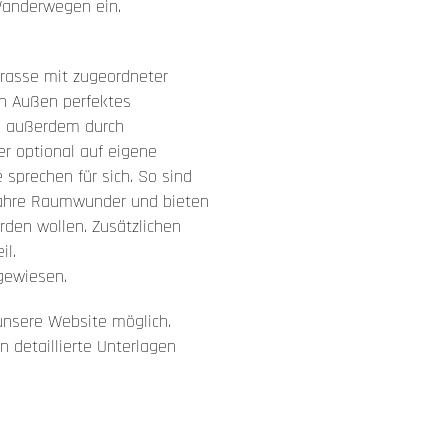
Wanderwegen ein.
rasse mit zugeordneter
ch Außen perfektes
n außerdem durch
er optional auf eigene
 sprechen für sich. So sind
ahre Raumwunder und bieten
rden wollen. Zusätzlichen
il.
gewiesen.
 unsere Website möglich.
 detaillierte Unterlagen