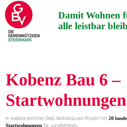
Damit Wohnen f
alle leistbar blei
KOBENZ BAU 6 – STARTWOHNUNGEN
Kobenz Bau 6 –
Startwohnungen
In Kobenz errichtet ÖWG Wohnbau ein Projekt mit
20 lande
für Jungfamilien.
Startwohnungen