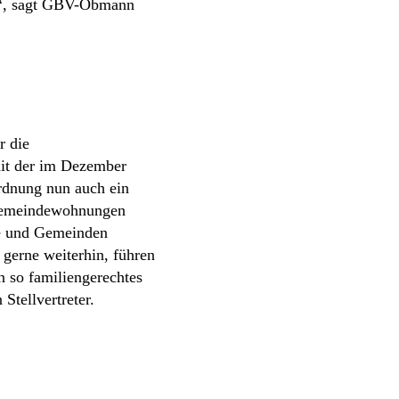
n“, sagt GBV-Obmann
r die
it der im Dezember
rdnung nun auch ein
 Gemeindewohnungen
te und Gemeinden
 gerne weiterhin, führen
 so familiengerechtes
tellvertreter.