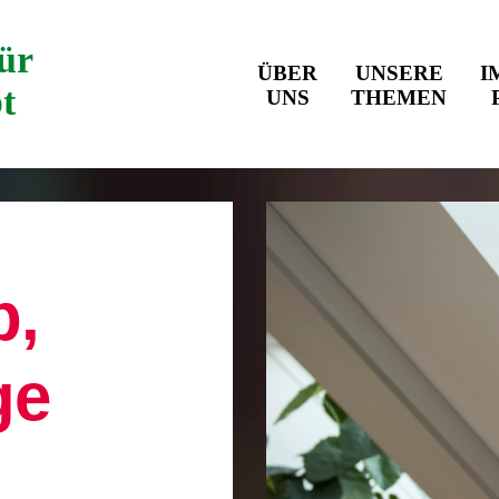
ür
ÜBER
UNSERE
I
bt
UNS
THEMEN
p,
ge