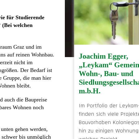
ie für Studierende
 (Bei welchen
ßraum Graz und im
 uns auf reinen Wohnbau.
Joachim Egger,
rzeit nicht im
„Leykam“ Gemein
sgrößen. Der Bedarf ist
Wohn-, Bau- und
ne Gruppe, die man hier
Siedlungsgesellsch
Wohnen bleibt.
m.b.H.
nd auch die Baupreise
Im Portfolio der Leykam
stbares Wohnen noch
finden sich viele Projek
Bauvorhaben Koloniegas
h unten gehen werden,
hin zu einigen Wohnung
s schwer bis unmöglich