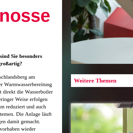
nosse
sind Sie besonders
großartig?
tschlandsberg am
Weitere Themen
er Warmwasserbereitung
t direkt die Wasserboiler
ringer Weise erfolgen
um reduziert und auch
stemen. Die Anlage läuft
ngen damit gemacht.
uvorhaben wieder