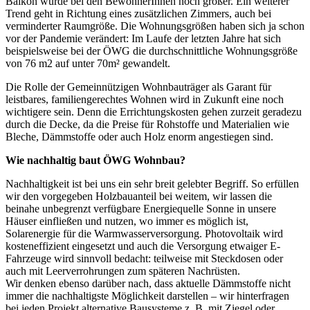
Balkon wurde bei den BewohnerInnen noch größer. Ein weiterer
Trend geht in Richtung eines zusätzlichen Zimmers, auch bei
verminderter Raumgröße. Die Wohnungsgrößen haben sich ja schon
vor der Pandemie verändert: Im Laufe der letzten Jahre hat sich
beispielsweise bei der ÖWG die durchschnittliche Wohnungsgröße
von 76 m2 auf unter 70m² gewandelt.
Die Rolle der Gemeinnützigen Wohnbauträger als Garant für
leistbares, familiengerechtes Wohnen wird in Zukunft eine noch
wichtigere sein. Denn die Errichtungskosten gehen zurzeit geradezu
durch die Decke, da die Preise für Rohstoffe und Materialien wie
Bleche, Dämmstoffe oder auch Holz enorm angestiegen sind.
Wie nachhaltig baut ÖWG Wohnbau?
Nachhaltigkeit ist bei uns ein sehr breit gelebter Begriff. So erfüllen
wir den vorgegeben Holzbauanteil bei weitem, wir lassen die
beinahe unbegrenzt verfügbare Energiequelle Sonne in unsere
Häuser einfließen und nutzen, wo immer es möglich ist,
Solarenergie für die Warmwasserversorgung. Photovoltaik wird
kosteneffizient eingesetzt und auch die Versorgung etwaiger E-
Fahrzeuge wird sinnvoll bedacht: teilweise mit Steckdosen oder
auch mit Leerverrohrungen zum späteren Nachrüsten.
Wir denken ebenso darüber nach, dass aktuelle Dämmstoffe nicht
immer die nachhaltigste Möglichkeit darstellen – wir hinterfragen
bei jeden Projekt alternative Bausysteme z. B. mit Ziegel oder